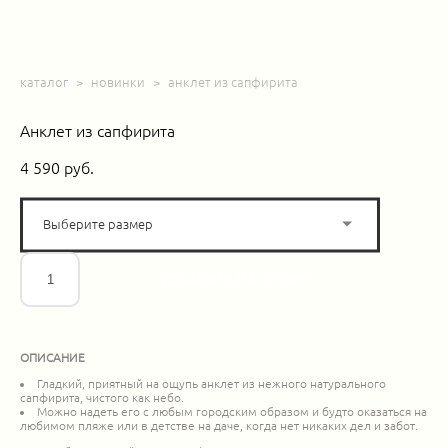
каталог
>
новинки
>
анклет из сапфирита
Анклет из сапфирита
4 590 pуб.
Выберите размер
ДОБАВИТЬ В КОРЗИНУ
ОПИСАНИЕ
Гладкий, приятный на ощупь анклет из нежного натурального
сапфирита, чистого как небо.
Можно надеть его с любым городским образом и будто оказаться на
любимом пляже или в детстве на даче, когда нет никаких дел и забот.