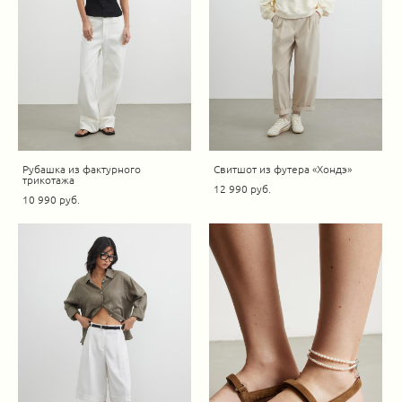
Рубашка из фактурного
Свитшот из футера «Хондэ»
трикотажа
12 990 pуб.
10 990 pуб.