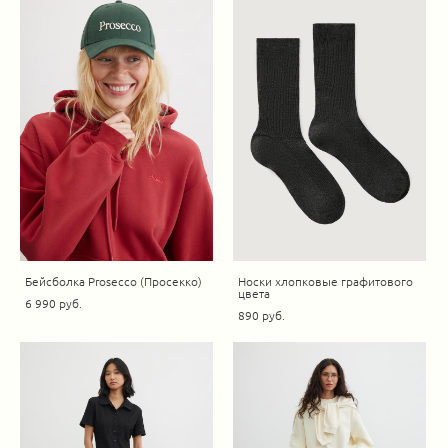
Бейсболка Prosecco (Просекко)
Носки хлопковые графитового
цвета
6 990 pуб.
890 pуб.