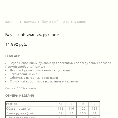
каталог
>
одежда
>
блуза с объемным рукавом
Блуза с объемным рукавом
11 990 pуб.
ОПИСАНИЕ
Блуза с объемным рукавом для элегантных повседневных образов
Прямой свободный силуэт
Длинный рукав с манжетой на пуговице
Закруглённый низ
Обтяжные пуговицы в тон ткани
Отложной воротник с закруглёнными краями
Состав: 100% хлопок
ОБМЕРЫ ИЗДЕЛИЯ
Размер
XS
S
M
L
Обхват груди (см)
112
116
120
124
Длина рукава (см)
52
52
52.5
53