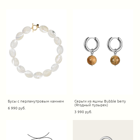
Бусы с перламутровым камнем
Серьги из яшмы Bubble berry
(Ягодный пузырек)
6 990 pуб.
3 990 pуб.