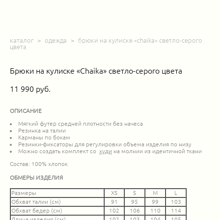
каталог
>
одежда
>
брюки на кулиске «chaika» светло-серого
цвета
Брюки на кулиске «Chaika» светло-серого цвета
11 990 pуб.
ОПИСАНИЕ
Мягкий футер средней плотности без начеса
Резинка на талии
Карманы по бокам
Резинки-фиксаторы для регулировки объема изделия по низу
Можно создать комплект со
худи
на молнии из идентичной ткани
Состав: 100% хлопок
ОБМЕРЫ ИЗДЕЛИЯ
Размеры
XS
S
M
L
Обхват талии (см)
91
95
99
103
Обхват бедер (см)
102
106
110
114
Длина изделия (см)
102
103
104
105