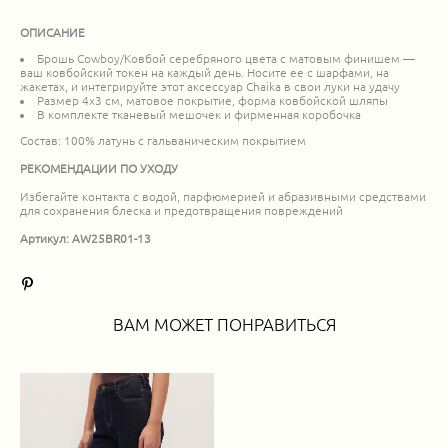
ОПИСАНИЕ
Брошь Cowboy/Ковбой серебряного цвета с матовым финишем —
ваш ковбойский токен на каждый день. Носите ее с шарфами, на
жакетах, и интегрируйте этот аксессуар Сhaika в свои луки на удачу
Размер 4х3 см, матовое покрытие, форма ковбойской шляпы
В комплекте тканевый мешочек и фирменная коробочка
Состав: 100% латунь с гальваническим покрытием
РЕКОМЕНДАЦИИ ПО УХОДУ
Избегайте контакта с водой, парфюмерией и абразивными средствами
для сохранения блеска и предотвращения повреждений
Артикул: AW25BR01-13
ВАМ МОЖЕТ ПОНРАВИТЬСЯ