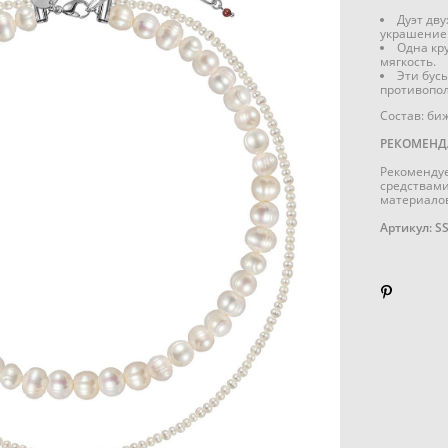
Дуэт дву
украшение
Одна кру
мягкость.
Эти бус
противопо
Состав: би
РЕКОМЕНД
Рекомендуе
средствами
материалов
Артикул: S