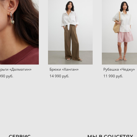
рьги «Далматин»
Брюки «Ханган»
Рубашка «Чеджу»
990 pуб.
14 990 pуб.
11 990 pуб.
СЕРВИС
МЫ В СОЦСЕТЯХ