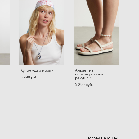
Кулон «Дар моря»
Анклет из
перламутровых
5 990 pуб.
ракушек
5 290 pуб.
КОНТАКТЫ