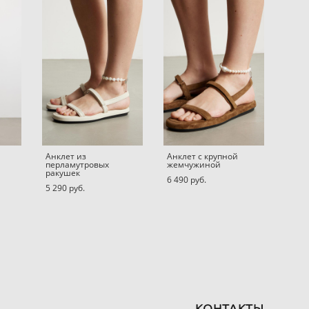
Анклет из
Анклет с крупной
перламутровых
жемчужиной
ракушек
6 490 pуб.
5 290 pуб.
КОНТАКТЫ