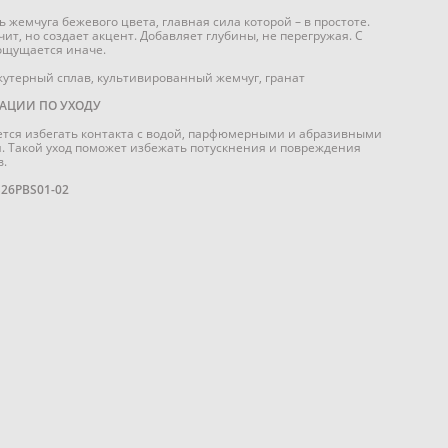
ь жемчуга бежевого цвета, главная сила которой – в простоте.
чит, но создает акцент. Добавляет глубины, не перегружая. С
ощущается иначе.
жутерный сплав, культивированный жемчуг, гранат
АЦИИ ПО УХОДУ
тся избегать контакта с водой, парфюмерными и абразивными
. Такой уход поможет избежать потускнения и повреждения
.
S26PBS01-02