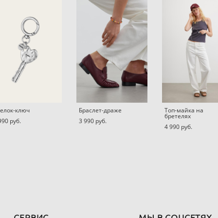
елок-ключ
Браслет-драже
Топ-майка на
бретелях
990 pуб.
3 990 pуб.
4 990 pуб.
СЕРВИС
МЫ В СОЦСЕТЯХ