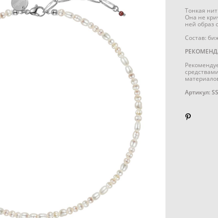
Тонкая нит
Она не кри
ней образ 
Состав: би
РЕКОМЕНД
Рекомендуе
средствами
материалов
Артикул: S