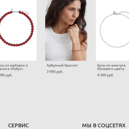
сы из майорки и
Арбузный браслет
Бусы из жемчуга
аната «Рубус»
бежевого цвета
3 990 pуб.
990 pуб.
4 990 pуб.
СЕРВИС
МЫ В СОЦСЕТЯХ