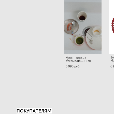
Кулон-сердце
Бу
открывающийся
гр
6 990 pуб.
6 
ПОКУПАТЕЛЯМ