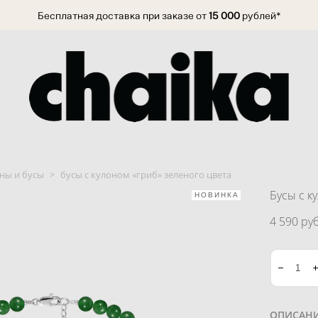
Бесплатная доставка при заказе от
15 000
рублей*
ны и бусы
>
бусы с кулоном «гриб» зеленого цвета
Бусы с к
НОВИНКА
4 590 pуб
ОПИСАН