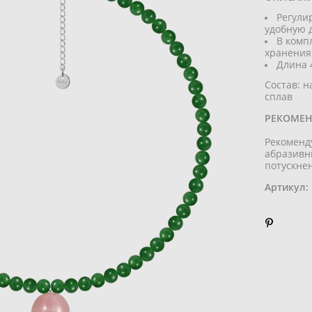
Регули
удобную д
В комп
хранения
Длина 
Состав: 
сплав
РЕКОМЕН
Рекоменд
абразивн
потускне
Артикул: