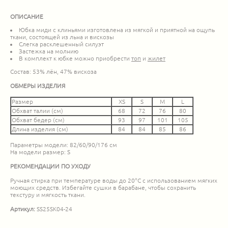
ОПИСАНИЕ
Юбка миди с клиньями изготовлена из мягкой и приятной на ощупь
ткани, состоящей из льна и вискозы
Слегка расклешенный силуэт
Застежка на молнию
В комплект к юбке можно приобрести
топ
и
жилет
Состав: 53% лён, 47% вискоза
ОБМЕРЫ ИЗДЕЛИЯ
Размер
XS
S
M
L
Обхват талии (см)
68
72
76
80
Обхват бедер (см)
93
97
101
105
Длина изделия (см)
84
84
85
86
Параметры модели: 82/60/90/176 см
На модели размер: S
РЕКОМЕНДАЦИИ ПО УХОДУ
Ручная стирка при температуре воды до 20°C с использованием мягких
моющих средств. Избегайте сушки в барабане, чтобы сохранить
текстуру и мягкость ткани.
Артикул:
SS25SK04-24