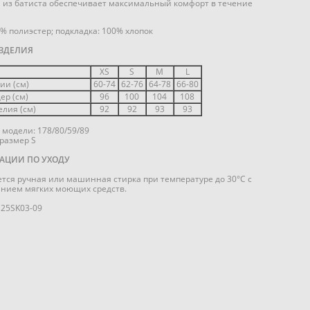
 из батиста обеспечивает максимальный комфорт в течение
0% полиэстер; подкладка: 100% хлопок
ЗДЕЛИЯ
XS
S
M
L
ии (см)
60-74
62-76
64-78
66-80
ер (см)
96
100
104
108
лия (см)
92
92
93
93
модели: 178/80/59/89
размер S
АЦИИ ПО УХОДУ
тся ручная или машинная стирка при температуре до 30°C с
нием мягких моющих средств.
25SK03-09