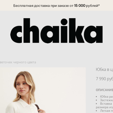
Бесплатная доставка при заказе от
15 000
рублей*
веточек черного цвета
Юбка в ц
7 990 pуб
ОПИСАНИ
Юбка ра
Застежк
Вставка
размера и
Легкая 