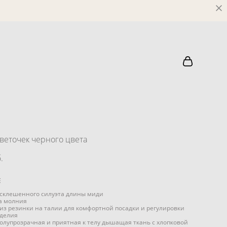
веточек черного цвета
.
Е
склешенного силуэта длины миди
а молния
 из резинки на талии для комфортной посадки и регулировки
зделия
полупрозрачная и приятная к телу дышащая ткань с хлопковой