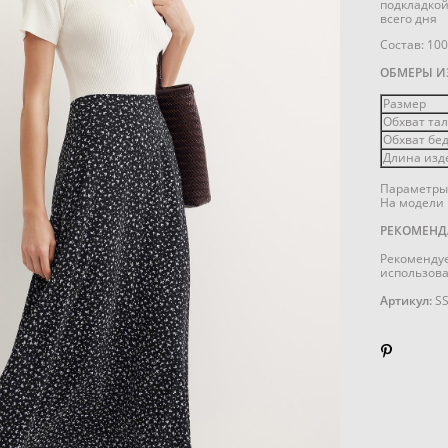
подкладкой
всего дня
Состав: 10
ОБМЕРЫ И
Размер
Обхват тал
Обхват бед
Длина изде
Параметры 
На модели 
РЕКОМЕНД
Рекомендуе
использова
Артикул:
SS