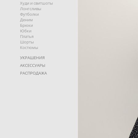
Худи и свитшоты
Лонгсливы
Футболки
Деним
Брюки
Юбки
Платья
Шорты
Костюмы
УКРАШЕНИЯ
АКСЕССУАРЫ
РАСПРОДАЖА