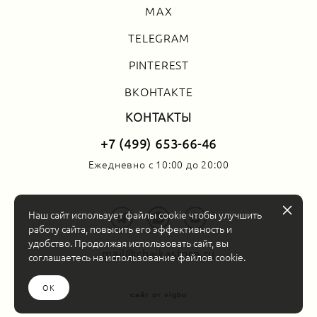
MAX
TELEGRAM
PINTEREST
ВКОНТАКТЕ
КОНТАКТЫ
+7 (499) 653-66-46
Ежедневно с 10:00 до 20:00
Наш сайт использует файлы cookie чтобы улучшить
работу сайта, повысить его эффективность и
удобство. Продолжая использовать сайт, вы
mail@chaikastore.ru
соглашаетесь на использование файлов cookie.
ОК
сайт от vigbo