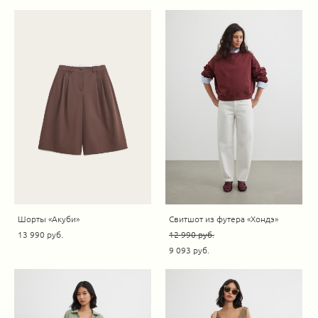
Шорты «Акуби»
Свитшот из футера «Хондэ»
13 990 pуб.
12 990 pуб.
9 093 pуб.