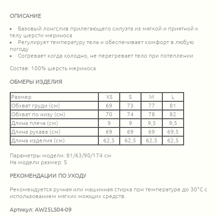
ОПИСАНИЕ
Базовый лонгслив прилегающего силуэта из мягкой и приятной к
телу шерсти мериноса
Регулирует температуру тела и обеспечивает комфорт в любую
погоду
Согревает когда холодно, не перегревает тело при потеплении
Состав: 100% шерсть мериноса
ОБМЕРЫ ИЗДЕЛИЯ
Размер
XS
S
M
L
Обхват груди (см)
69
73
77
81
Обхват по низу (см)
70
74
78
82
Длина плеча (см)
9
9
9,5
9,5
Длина рукава (см)
69
69
69
69,5
Длина изделия (см)
62,5
62,5
62,5
62,5
Параметры модели: 81/63/90/174 см
На модели размер: S
РЕКОМЕНДАЦИИ ПО УХОДУ
Рекомендуется ручная или машинная стирка при температуре до 30°C с
использованием мягких моющих средств.
Артикул: AW25LS04-09