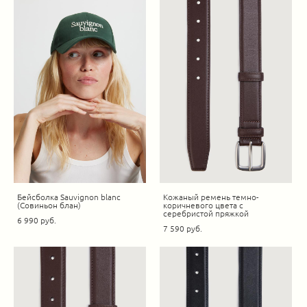
Бейсболка Sauvignon blanc
Кожаный ремень темно-
(Совиньон блан)
коричневого цвета с
серебристой пряжкой
6 990 pуб.
7 590 pуб.