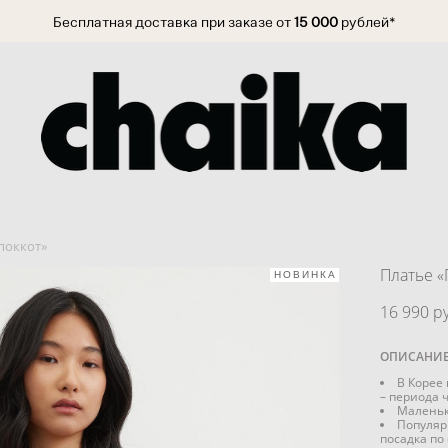
Бесплатная доставка при заказе от
15 000
рублей*
поккот»
Платье «
НОВИНКА
16 990 pу
ОПИСАНИ
В Корее
– периода 
Маленьк
Популяр
посадка по 