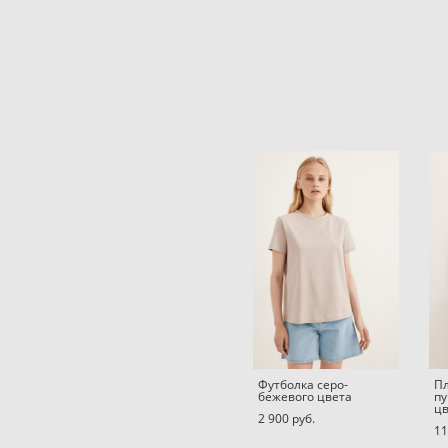
Футболка серо-
Пл
бежевого цвета
пу
цв
2 900 pуб.
11