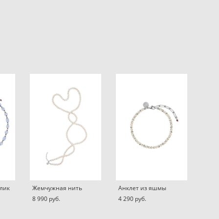
Блик
Жемчужная нить
Анклет из яшмы
8 990 pуб.
4 290 pуб.