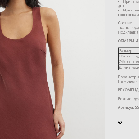
Приятная
дня.
Идеальн
кроссовкам
Состав:
Ткань верх
Подкладка:
ОБМЕРЫ И
Размер
Обхват гру
Обхват тал
Длина изде
Параметры 
На модели 
РЕКОМЕНД
Рекомендуе
Артикул: S