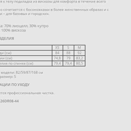
 к телу подкладка из вискозы для комфорта в течение всего
о сочетается с босоножками в более женственных образах и с
и – для базовых и городских.
а: 70% лиоцелл, 30% купро
 100% вискоза
ЗДЕЛИЯ
XS
S
M
ди (см)
84
88
92
ии (см)
74,8
79
83,2
лия по спинке (см)
79,4
79,4
80,5
модели: 82/59/87/168 см
размер: S
АЦИИ ПО УХОДУ
тся профессиональная чистка.
S26DR08-44