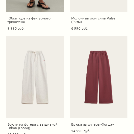
Юбка годе из фактурного
Молочный лонгслив Pulse
трикотажа
(Ритм)
9 990 pуб.
6 990 pуб.
Брюки из футера с вышивкой
Брюки из футера «Хондэ»
Urban (Город)
14 990 pуб.