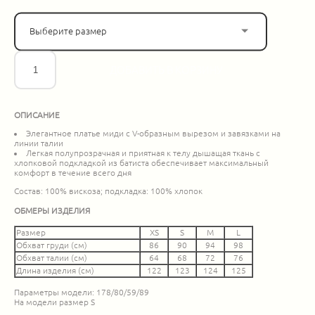
Выберите размер
ДОБАВИТЬ В КОРЗИНУ
ОПИСАНИЕ
Элегантное платье миди с V-образным вырезом и завязками на
линии талии
Легкая полупрозрачная и приятная к телу дышащая ткань с
хлопковой подкладкой из батиста обеспечивает максимальный
комфорт в течение всего дня
Состав: 100% вискоза; подкладка: 100% хлопок
ОБМЕРЫ ИЗДЕЛИЯ
Размер
XS
S
M
L
Обхват груди (см)
86
90
94
98
Обхват талии (см)
64
68
72
76
Длина изделия (см)
122
123
124
125
Параметры модели: 178/80/59/89
На модели размер S