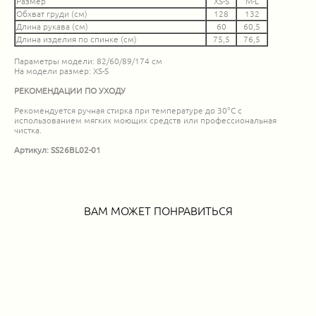
Размер
XS-S
M-L
Обхват груди (см)
128
132
Длина рукава (см)
60
60,5
Длина изделия по спинке (см)
75,5
76,5
Параметры модели: 82/60/89/174 см
На модели размер: XS-S
РЕКОМЕНДАЦИИ ПО УХОДУ
Рекомендуется ручная стирка при температуре до 30°C с
использованием мягких моющих средств или профессиональная
чистка.
Артикул: SS26BL02-01
ВАМ МОЖЕТ ПОНРАВИТЬСЯ
Брелок-ключ
Кулон ключ
4 990 pуб.
5 690 pуб.