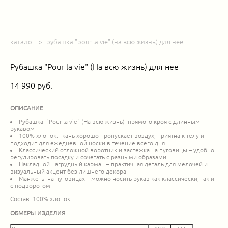
каталог
>
рубашка "pour la vie" (на всю жизнь) для нее
Рубашка "Pour la vie" (На всю жизнь) для нее
14 990 pуб.
ОПИСАНИЕ
Рубашка "Pour la vie" (На всю жизнь) прямого кроя с длинным
рукавом
100% хлопок: ткань хорошо пропускает воздух, приятна к телу и
подходит для ежедневной носки в течение всего дня
Классический отложной воротник и застёжка на пуговицы – удобно
регулировать посадку и сочетать с разными образами
Накладной нагрудный карман – практичная деталь для мелочей и
визуальный акцент без лишнего декора
Манжеты на пуговицах – можно носить рукав как классически, так и
с подворотом
Состав: 100% хлопок
ОБМЕРЫ ИЗДЕЛИЯ