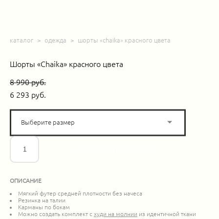
каталог
>
одежда
>
шорты «chaika» красного цвета
Шорты «Chaika» красного цвета
8 990 pуб.
6 293 pуб.
Выберите размер
ДОБАВИТЬ В КОРЗИНУ
ОПИСАНИЕ
Мягкий футер средней плотности без начеса
Резинка на талии
Карманы по бокам
Можно создать комплект с
худи на молнии
из идентичной ткани