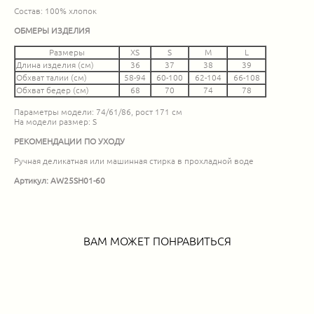
Состав: 100% хлопок
ОБМЕРЫ ИЗДЕЛИЯ
Размеры
XS
S
M
L
Длина изделия (см)
36
37
38
39
Обхват талии (см)
58-94
60-100
62-104
66-108
Обхват бедер (см)
68
70
74
78
Параметры модели: 74/61/86, рост 171 см
На модели размер: S
РЕКОМЕНДАЦИИ ПО УХОДУ
Ручная деликатная или машинная стирка в прохладной воде
Артикул: AW25SH01-60
ВАМ МОЖЕТ ПОНРАВИТЬСЯ
Платье мини на пуговицах красного цвета