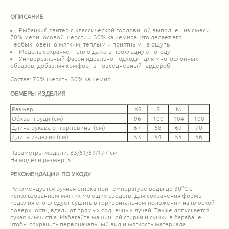
ОПИСАНИЕ
Рыбацкий свитер с классической горловиной выполнен из смеси
70% мериносовой шерсти и 30% кашемира, что делает его
необыкновенно мягким, теплым и приятным на ощупь
Модель сохраняет тепло даже в прохладную погоду
Универсальный фасон идеально подходит для многослойных
образов, добавляя комфорт в повседневный гардероб
Состав: 70% шерсть, 30% кашемир
ОБМЕРЫ ИЗДЕЛИЯ
Размер
XS
S
M
L
Обхват груди (см)
96
100
104
108
Длина рукава от горловины (см)
67
68
69
70
Длина изделия (см)
53
54
55
56
Параметры модели: 83/61/89/177 см
На модели размер: S
РЕКОМЕНДАЦИИ ПО УХОДУ
Рекомендуется ручная стирка при температуре воды до 30°C с
использованием мягких моющих средств. Для сохранения формы
изделия его следует сушить в горизонтальном положении на плоской
поверхности, вдали от прямых солнечных лучей. Также допускается
сухая химчистка. Избегайте машинной стирки и сушки в барабане,
чтобы сохранить первоначальный вид и мягкость материала.