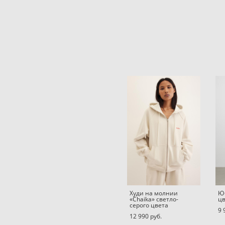
Худи на молнии
Юб
«Chaika» светло-
цв
серого цвета
9 
12 990 pуб.