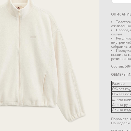
ОПИСАНИ
Толстовк
оживленног
Свободн
силуэт.
Регулир
внутренней
собранным
Продума
вышивка на
резинки на
Состав: 58
ОБМЕРЫ И
Размер
Обхват гру
Обхват по 
Длина плеч
Длина рука
Длина изде
Параметры 
На модели 