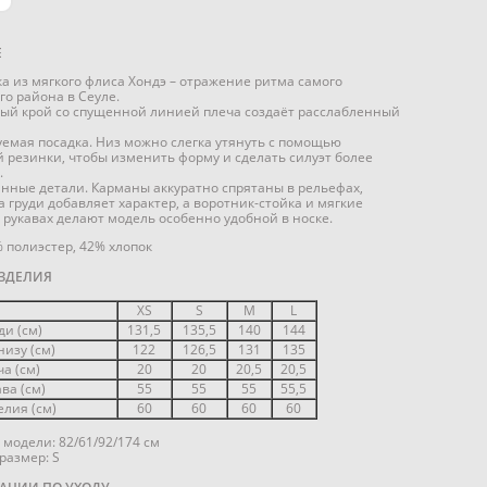
Е
а из мягкого флиса Хондэ – отражение ритма самого
о района в Сеуле.
ый крой со спущенной линией плеча создаёт расслабленный
уемая посадка. Низ можно слегка утянуть с помощью
 резинки, чтобы изменить форму и сделать силуэт более
.
нные детали. Карманы аккуратно спрятаны в рельефах,
 груди добавляет характер, а воротник-стойка и мягкие
 рукавах делают модель особенно удобной в носке.
% полиэстер, 42% хлопок
ЗДЕЛИЯ
XS
S
M
L
ди (см)
131,5
135,5
140
144
низу (см)
122
126,5
131
135
а (см)
20
20
20,5
20,5
ва (см)
55
55
55
55,5
лия (см)
60
60
60
60
модели: 82/61/92/174 см
размер: S