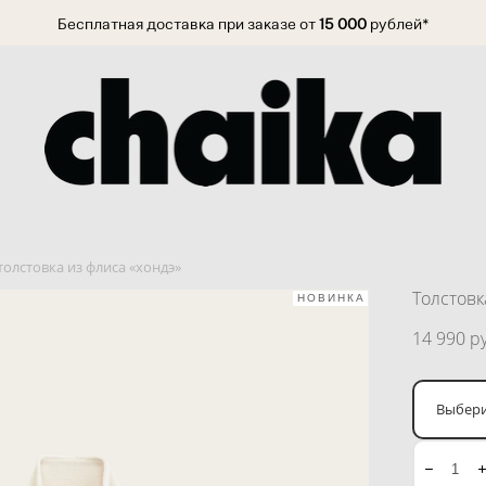
Бесплатная доставка при заказе от
15 000
рублей*
толстовка из флиса «хондэ»
Толстовк
НОВИНКА
14 990 pу
Выбери