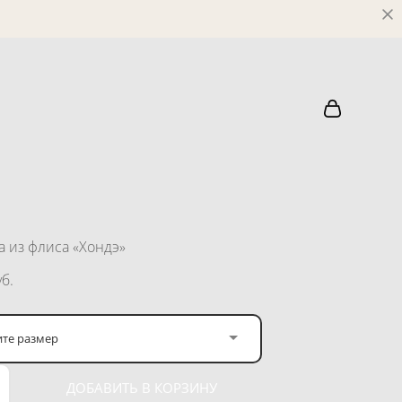
а из флиса «Хондэ»
б.
те размер
ДОБАВИТЬ В КОРЗИНУ