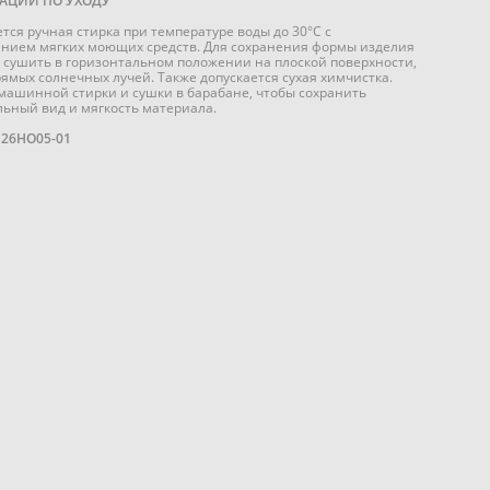
АЦИИ ПО УХОДУ
тся ручная стирка при температуре воды до 30°C с
нием мягких моющих средств. Для сохранения формы изделия
т сушить в горизонтальном положении на плоской поверхности,
рямых солнечных лучей. Также допускается сухая химчистка.
машинной стирки и сушки в барабане, чтобы сохранить
ьный вид и мягкость материала.
S26HO05-01