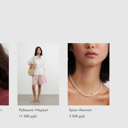
н»
Рубашка «Чеджу»
Бусы «Ханна»
11 990 pуб.
5 990 pуб.