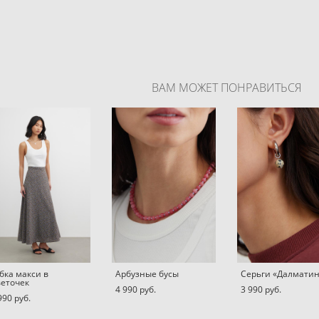
ВАМ МОЖЕТ ПОНРАВИТЬСЯ
ка макси в
Арбузные бусы
Серьги «Далмати
еточек
4 990 pуб.
3 990 pуб.
990 pуб.