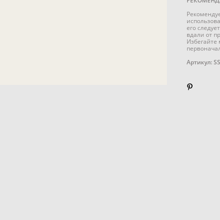
РЕКОМЕНД
Рекомендуе
использова
его следуе
вдали от п
Избегайте 
первоначал
Артикул: S