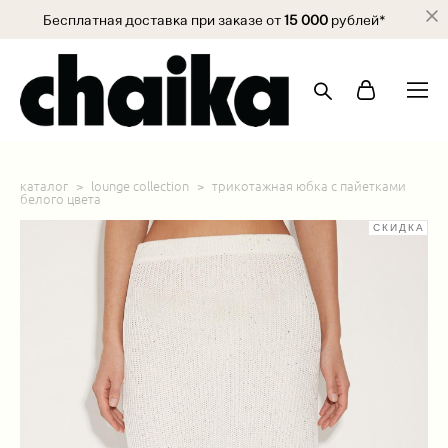
Бесплатная доставка при заказе от
15 000
рублей*
каталог
>
lounge collection
>
трикотажная юбка с пайетками
белого цвета
СКИДКА