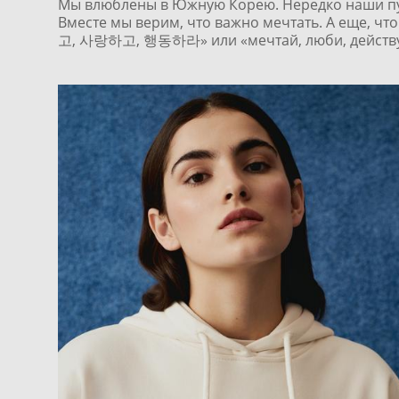
Мы влюблены в Южную Корею. Нередко наши пут
Вместе мы верим, что важно мечтать. А еще, что
고, 사랑하고, 행동하라» или «мечтай, люби, действу