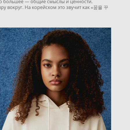
то большее — общие смыслы и ценности.
иру вокруг. На корейском это звучит как «꿈을 꾸