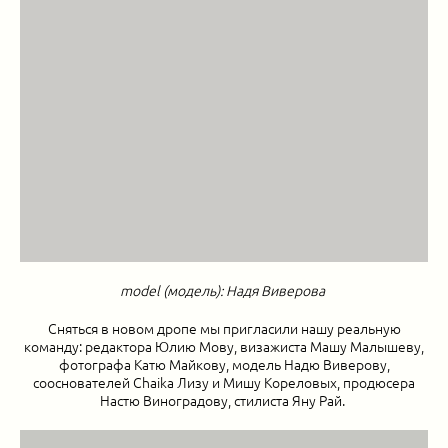
model (модель): Надя Виверова
Сняться в новом дропе мы пригласили нашу реальную
команду: редактора Юлию Мову, визажиста Машу Малышеву,
фотографа Катю Майкову, модель Надю Виверову,
сооснователей Chaika Лизу и Мишу Кореловых, продюсера
Настю Виноградову, стилиста Яну Рай.