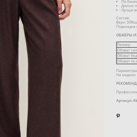
По бока
Длина: 
Лучше вс
Состав:
Верх: 50%ш
Подкладка 
ОБМЕРЫ И
Размер
Обхват тал
Обхват бед
Обхват по 
Параметры 
На модели 
РЕКОМЕНД
Профессион
Артикул: A