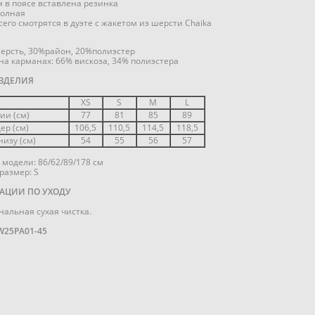
м в поясе вставлена резинка
полная
его смотрятся в дуэте с жакетом из шерсти Chaika
ерсть, 30%район, 20%полиэстер
на карманах: 66% вискоза, 34% полиэстера
ЗДЕЛИЯ
XS
S
M
L
ии (см)
77
81
85
89
ер (см)
106,5
110,5
114,5
118,5
низу (см)
54
55
56
57
модели: 86/62/89/178 см
размер: S
АЦИИ ПО УХОДУ
альная сухая чистка.
W25PA01-45