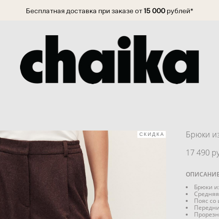
Бесплатная доставка при заказе от
15 000
рублей*
Брюки и
СКИДКА
17 490 pу
ОПИСАНИ
Брюки и
Средняя
Пояс со
Передни
Прорезн